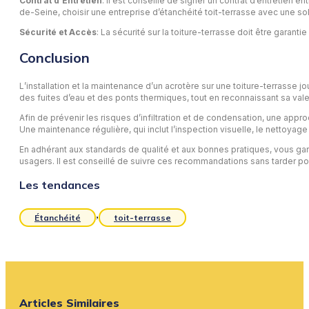
Contrat d’Entretien
: Il est conseillé de signer un contrat d’entretien 
de-Seine, choisir une entreprise d’étanchéité toit-terrasse avec une s
Sécurité et Accès
: La sécurité sur la toiture-terrasse doit être gara
Conclusion
L’installation et la maintenance d’un acrotère sur une toiture-terrasse jo
des fuites d’eau et des ponts thermiques, tout en reconnaissant sa vale
Afin de prévenir les risques d’infiltration et de condensation, une app
Une maintenance régulière, qui inclut l’inspection visuelle, le nettoyag
En adhérant aux standards de qualité et aux bonnes pratiques, vous gara
usagers. Il est conseillé de suivre ces recommandations sans tarder pour
Les tendances
,
Étanchéité
toit-terrasse
Articles Similaires