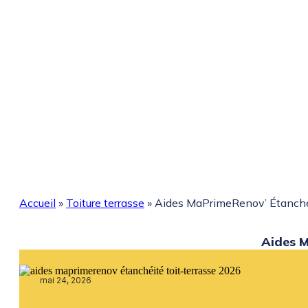
Accueil
»
Toiture terrasse
»
Aides MaPrimeRenov’ Étanchéi
Aides M
mai 24, 2026