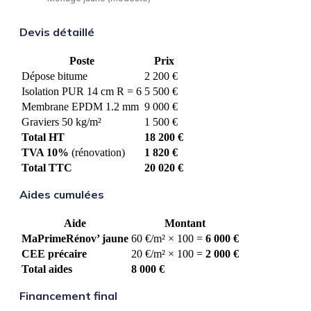
Devis détaillé
Poste
Prix
Dépose bitume
2 200 €
Isolation PUR 14 cm R = 6
5 500 €
Membrane EPDM 1.2 mm
9 000 €
Graviers 50 kg/m²
1 500 €
Total HT
18 200 €
TVA 10%
(rénovation)
1 820 €
Total TTC
20 020 €
Aides cumulées
Aide
Montant
MaPrimeRénov’ jaune
60 €/m² × 100 =
6 000 €
CEE précaire
20 €/m² × 100 =
2 000 €
Total aides
8 000 €
Financement final