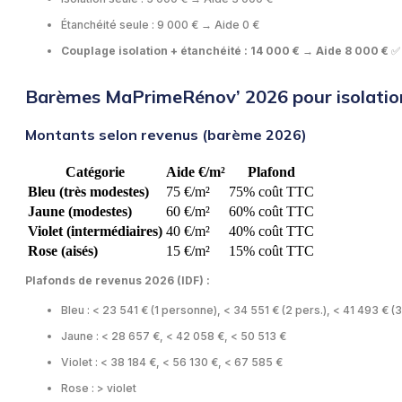
Étanchéité seule : 9 000 € → Aide 0 €
Couplage isolation + étanchéité : 14 000 € → Aide 8 000 €
✅
Barèmes MaPrimeRénov’ 2026 pour isolation
Montants selon revenus (barème 2026)
Catégorie
Aide €/m²
Plafond
Bleu (très modestes)
75 €/m²
75% coût TTC
Jaune (modestes)
60 €/m²
60% coût TTC
Violet (intermédiaires)
40 €/m²
40% coût TTC
Rose (aisés)
15 €/m²
15% coût TTC
Plafonds de revenus 2026 (IDF) :
Bleu : < 23 541 € (1 personne), < 34 551 € (2 pers.), < 41 493 € (3
Jaune : < 28 657 €, < 42 058 €, < 50 513 €
Violet : < 38 184 €, < 56 130 €, < 67 585 €
Rose : > violet