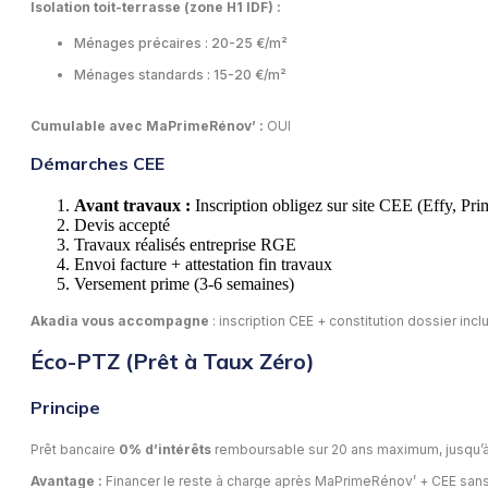
Isolation toit-terrasse (zone H1 IDF) :
Ménages précaires : 20-25 €/m²
Ménages standards : 15-20 €/m²
Cumulable avec MaPrimeRénov’ :
OUI
Démarches CEE
Avant travaux :
Inscription obligez sur site CEE (Effy, Prim
Devis accepté
Travaux réalisés entreprise RGE
Envoi facture + attestation fin travaux
Versement prime (3-6 semaines)
Akadia vous accompagne
: inscription CEE + constitution dossier inclu
Éco-PTZ (Prêt à Taux Zéro)
Principe
Prêt bancaire
0% d’intérêts
remboursable sur 20 ans maximum, jusqu’
Avantage :
Financer le reste à charge après MaPrimeRénov’ + CEE sans 