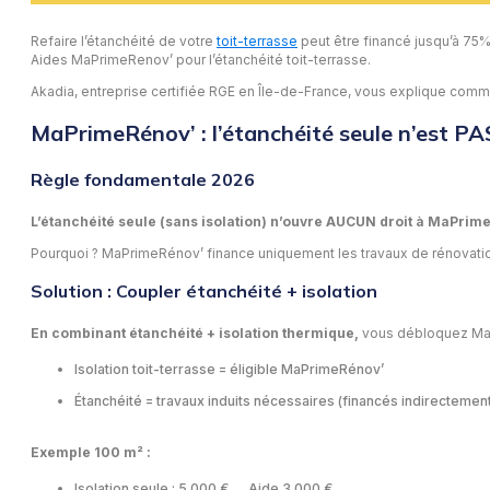
Refaire l’étanchéité de votre
toit-terrasse
peut être financé jusqu’à 75%
Aides MaPrimeRenov’ pour l’étanchéité toit-terrasse.
Akadia, entreprise certifiée RGE en Île-de-France, vous explique commen
MaPrimeRénov’ : l’étanchéité seule n’est PAS
Règle fondamentale 2026
L’étanchéité seule (sans isolation) n’ouvre AUCUN droit à MaPrim
Pourquoi ? MaPrimeRénov’ finance uniquement les travaux de rénovation
Solution : Coupler étanchéité + isolation
En combinant étanchéité + isolation thermique,
vous débloquez Ma
Isolation toit-terrasse = éligible MaPrimeRénov’
Étanchéité = travaux induits nécessaires (financés indirectemen
Exemple 100 m² :
Isolation seule : 5 000 € → Aide 3 000 €