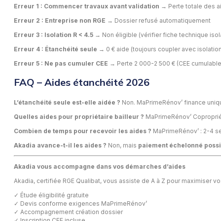
Erreur 1 : Commencer travaux avant validation
→ Perte totale des ai
Erreur 2 : Entreprise non RGE
→ Dossier refusé automatiquement
Erreur 3 : Isolation R < 4.5
→ Non éligible (vérifier fiche technique isol
Erreur 4 : Étanchéité seule
→ 0 € aide (toujours coupler avec isolatio
Erreur 5 : Ne pas cumuler CEE
→ Perte 2 000-2 500 € (CEE cumulabl
FAQ – Aides étanchéité 2026
L’étanchéité seule est-elle aidée ?
Non. MaPrimeRénov’ finance unique
Quelles aides pour propriétaire bailleur ?
MaPrimeRénov’ Copropriét
Combien de temps pour recevoir les aides ?
MaPrimeRénov’ : 2-4 se
Akadia avance-t-il les aides ?
Non, mais
paiement échelonné possi
Akadia vous accompagne dans vos démarches d’aides
Akadia, certifiée RGE Qualibat, vous assiste de A à Z pour maximiser vo
✓ Étude éligibilité gratuite
✓ Devis conforme exigences MaPrimeRénov’
✓ Accompagnement création dossier
✓ Inscription CEE incluse