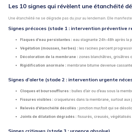
Les 10 signes qui révèlent une étanchéité dé
Une étanchéité ne se dégrade pas du jour au lendemain. Elle manifeste d
Signes précoces (stade 1 : intervention préventive
Flaques d’eau persistantes :
eau stagnante 24h-48h après la 
Végétation (mousses, herbes) :
les racines percent progressive
Décoloration de la membrane :
zones blanchâtres, grisâtres o
Rigidification anormale :
membrane bitume devenue cassante, E
Signes d’alerte (stade 2 : intervention urgente néce
Cloques et boursoufflures :
bulles d’air ou d’eau sous la mem
Fissures visibles :
craquelures dans la membrane, surtout aux jo
Relevés d’étanchéité décollés :
jonction mur/toit qui se désolid
Joints de dilatation dégradés :
fissurés, creusés, végétalisés
Signes critiques (stade 3 : urgence absolue)