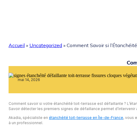
Accueil
»
Uncategorized
»
Comment Savoir si l’Étanchéité
Com
mai 14, 2026
Comment savoir si votre étanchéité toit-terrasse est défaillante ? L’étanc
Savoir détecter les premiers signes de défaillance permet d’interveni
Akadia, spécialiste en
étanchéité toit-terrasse en Île-de-France
, vous 
à un professionnel.