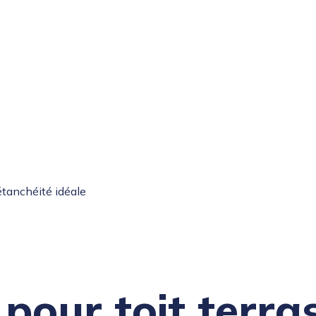
’étanchéité idéale
 pour toit terras