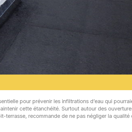
ntielle pour prévenir les infiltrations d’eau qui pourrai
maintenir cette étanchéité. Surtout autour des ouvertu
toit-terrasse, recommande de ne pas négliger la qualité