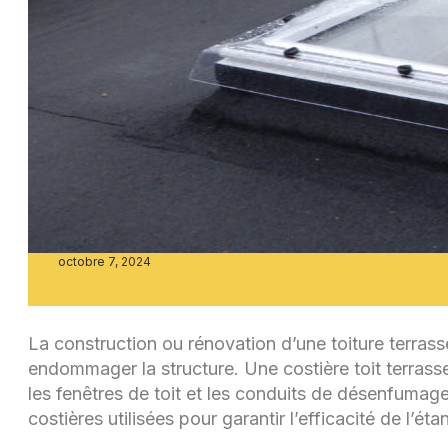
octobre 7, 2024
La construction ou rénovation d’une toiture terrasse 
endommager la structure. Une costière toit terrass
les fenêtres de toit et les conduits de désenfumag
costières utilisées pour garantir l’efficacité de l’éta