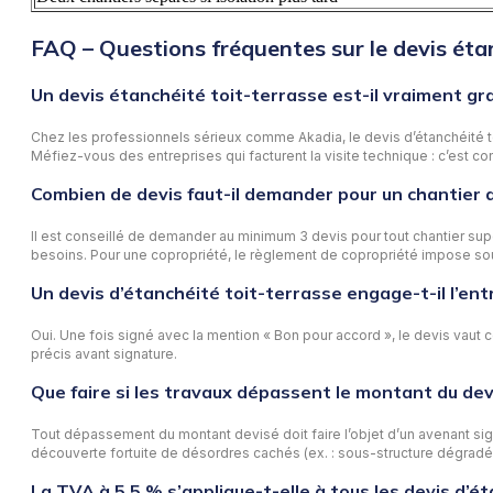
FAQ – Questions fréquentes sur le devis éta
Un devis étanchéité toit-terrasse est-il vraiment gra
Chez les professionnels sérieux comme Akadia, le devis d’étanchéité toi
Méfiez-vous des entreprises qui facturent la visite technique : c’est con
Combien de devis faut-il demander pour un chantier 
Il est conseillé de demander au minimum 3 devis pour tout chantier sup
besoins. Pour une copropriété, le règlement de copropriété impose so
Un devis d’étanchéité toit-terrasse engage-t-il l’ent
Oui. Une fois signé avec la mention « Bon pour accord », le devis vaut co
précis avant signature.
Que faire si les travaux dépassent le montant du dev
Tout dépassement du montant devisé doit faire l’objet d’un avenant sign
découverte fortuite de désordres cachés (ex. : sous-structure dégradée
La TVA à 5,5 % s’applique-t-elle à tous les devis d’é