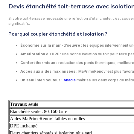
Devis étanchéité toit-terrasse avec isolation
Si votre toit-terrasse nécessite une réfection d’étanchéité, c’est sou
significatifs.
Pourquoi coupler étanchéité et isolation ?
Économie sur la main-d’oeuvre :
les équipes interviennent une
Amélioration du DPE :
une bonne isolation du toit peut faire p
Confort thermique :
réduction des ponts thermiques, meilleure
Accès aux aides maximisées :
MaPrimeRénov’ est plus favorabl
Un seul interlocuteur :
Akadia
maîtrise les deux corps de métie
Travaux seuls
Étanchéité seule : 80-160 €/m²
Aides MaPrimeRénov’ faibles ou nulles
DPE inchangé
Deux chantiers séparés si isolation plus tard