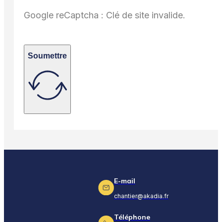
Google reCaptcha : Clé de site invalide.
Soumettre
E-mail
chantier@akadia.fr
Téléphone