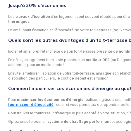
Jusqu’à 30% d’économies
Les
travaux d’isolation
d’un logement sont souvent réputés pour être so
thermiques
.
En améliorant l’isolation et l’étanchéité de votre toit-terrasse (deux tr
Quels sont les autres avantages d’un toit-terrasse b
Isoler et améliorer l’étanchéité de son toit-terrasse présente de
nombr
En effet, un logement bien isolé possède un
meilleur DPE
(ou Diagnost
acquéreur, pour un meilleur prix !
Ensuite, améliorer l’isolation de votre toit-terrasse, ainsi que son étanc
disposition des particuliers, le coût de départ est amoindri.
Comment maximiser ces économies d’énergie au quot
Pour
maximiser les économies d’énergie
réalisées grâce à une meill
fournisseur d’électricité
: celui-ci vous permettra de répondre réell
Pour trouver le fournisseur d’énergie le plus adapté à votre situation, n’
Optez ensuite pour un
système de chauffage performant
et écologiq