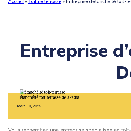
Accueil
»
Toiture terrasse
»
Entreprise d’étanchéité toit-t
Entreprise d’
D
étanchéité toit-terrasse de akadia
mars 30, 2025
Vous recherchez une entreprise spécialisée en toit