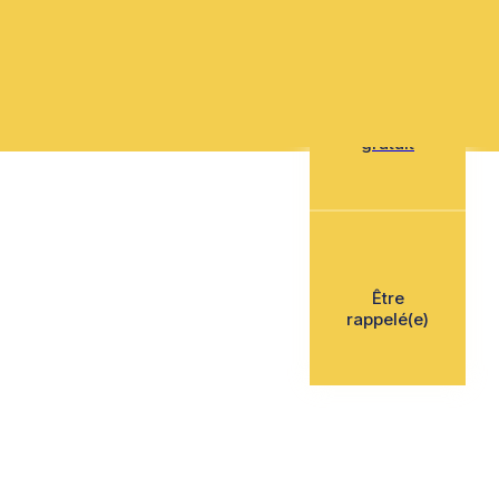
Mon devis
gratuit
Être
rappelé(e)