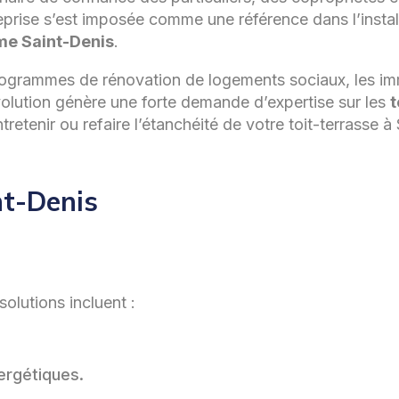
eprise s’est imposée comme une référence dans l’install
mme Saint-Denis
.
s programmes de rénovation de logements sociaux, les i
volution génère une forte demande d’expertise sur les
t
tenir ou refaire l’étanchéité de votre toit-terrasse à 
nt-Denis
olutions incluent :
ergétiques.