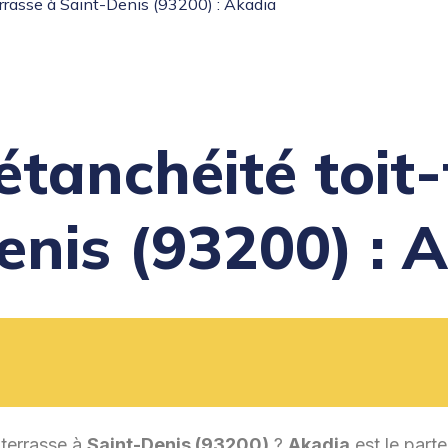
errasse à Saint-Denis (93200) : Akadia
étanchéité toit
enis (93200) : 
-terrasse à
Saint-Denis (93200)
?
Akadia
est le parte