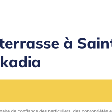
-terrasse à Sain
Akadia
naire de confiance des particuliers, des copropriétés e