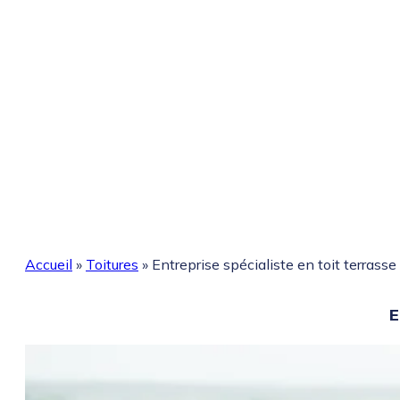
Accueil
»
Toitures
»
Entreprise spécialiste en toit terrass
E