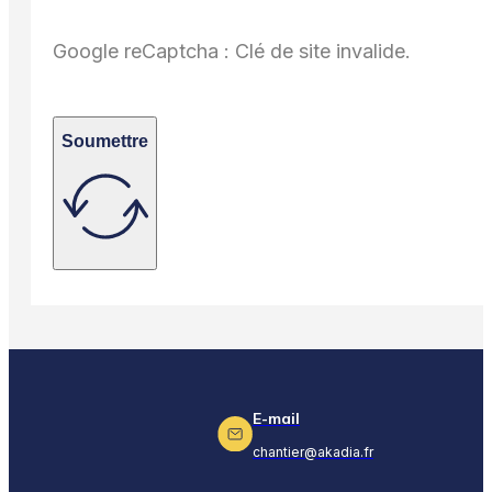
Google reCaptcha : Clé de site invalide.
Soumettre
E-mail
chantier@akadia.fr