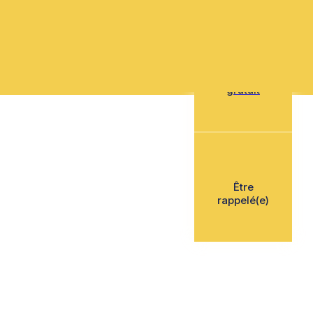
Mon devis
gratuit
Être
rappelé(e)