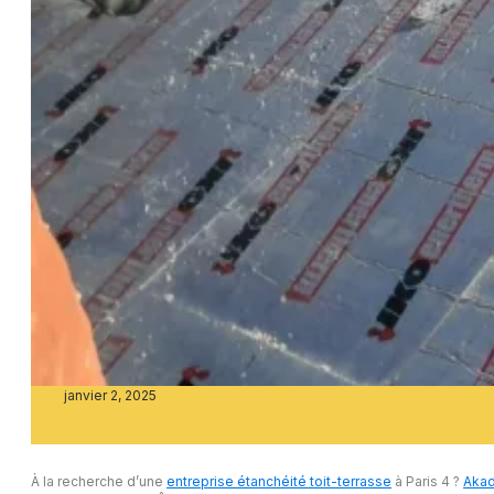
janvier 2, 2025
À la recherche d’une
entreprise étanchéité toit-terrasse
à Paris 4 ?
Akad