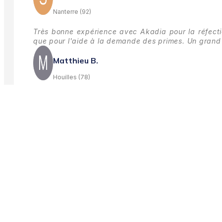
Nanterre (92)
Très bonne expérience avec Akadia pour la réfectio
que pour l'aide à la demande des primes.
Un grand 
Matthieu B.
Houilles (78)
Établissement très professionnel et ponctuel merci 
conseils.
Stéphanie S.
Nanterre (92)
Très bonne expérience avec Akadia pour la réfectio
que pour l'aide à la demande des primes.
Un grand 
Matthieu B.
Houilles (78)