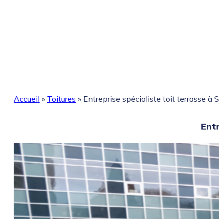
Accueil
»
Toitures
»
Entreprise spécialiste toit terrasse à
Entr