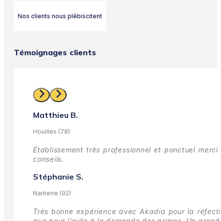
Nos clients nous plébiscitent
Témoignages clients
Matthieu B.
Houilles (78)
Établissement très professionnel et ponctuel merci 
conseils.
Stéphanie S.
Nanterre (92)
Très bonne expérience avec Akadia pour la réfectio
que pour l'aide à la demande des primes.
Un grand 