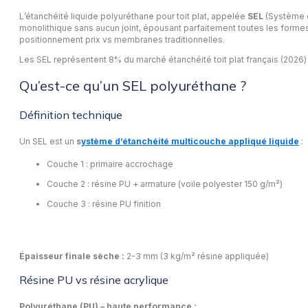
L’étanchéité liquide polyuréthane pour toit plat, appelée
SEL
(Système d’
monolithique sans aucun joint, épousant parfaitement toutes les forme
positionnement prix vs membranes traditionnelles.
Les SEL représentent 8% du marché étanchéité toit plat français (202
Qu’est-ce qu’un SEL polyuréthane ?
Définition technique
Un SEL est un
s
ystème d’étanchéité multicouche appliqué liquide
:
Couche 1 : primaire accrochage
Couche 2 : résine PU + armature (voile polyester 150 g/m²)
Couche 3 : résine PU finition
Épaisseur finale sèche :
2-3 mm (3 kg/m² résine appliquée)
Résine PU vs résine acrylique
Polyuréthane (PU) – haute performance :