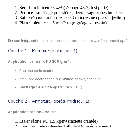
Sec
: humidimètre < 4% (séchage 48-72h si pluie)
Propre
: soufflage poussières, dégraissage zones huileuses
Sain
: réparation fissures > 0.3 mm (résine époxy injection)
Plan
: tolérance ± 5 mm/2 m (ragréage si besoin)
Erreur fréquente :
application sur support humide → décollement aprè
Couche 1 – Primaire (matin jour 1)
Application primaire PU 200 g/m² :
Rouleau poils courts
Améliore accrochage sur bitume ancien/asphalte
Séchage : 4-6h
(température > 10°C)
Couche 2 – Armature (après-midi jour 1)
Application résine + voile :
Étaler résine PU 1,5 kg/m² (raclette crantée)
Dérouler voile polyester 150 g/m² (immédiatement)