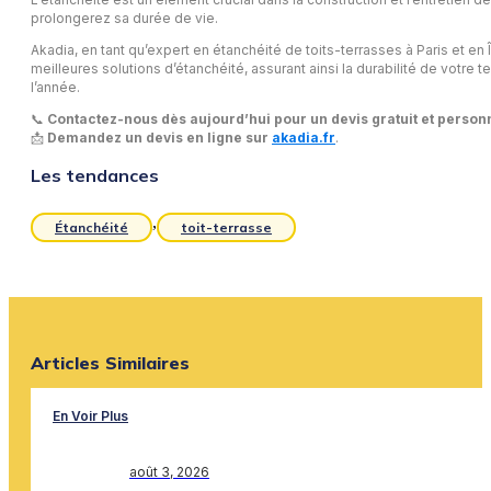
prolongerez sa durée de vie.
Akadia, en tant qu’expert en étanchéité de toits-terrasses à Paris et e
meilleures solutions d’étanchéité, assurant ainsi la durabilité de votre t
l’année.
📞
Contactez-nous dès aujourd’hui pour un devis gratuit et personn
📩
Demandez un devis en ligne sur
akadia.fr
.
Les tendances
,
Étanchéité
toit-terrasse
Articles Similaires
En Voir Plus
août 3, 2026