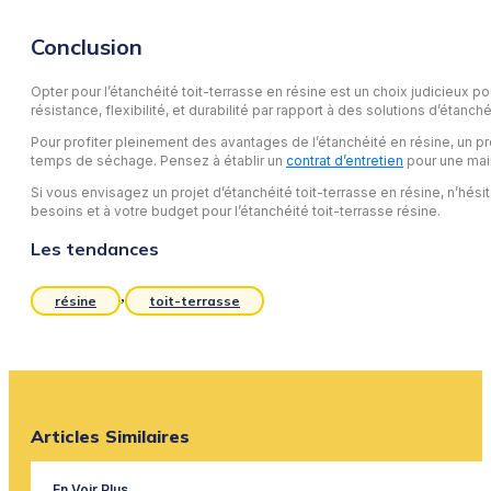
Conclusion
Opter pour l’étanchéité toit-terrasse en résine est un choix judicieux p
résistance, flexibilité, et durabilité par rapport à des solutions d’éta
Pour profiter pleinement des avantages de l’étanchéité en résine, un prot
temps de séchage. Pensez à établir un
contrat d’entretien
pour une maint
Si vous envisagez un projet d’étanchéité toit-terrasse en résine, n’hé
besoins et à votre budget pour l’étanchéité toit-terrasse résine.
Les tendances
,
résine
toit-terrasse
Articles Similaires
En Voir Plus