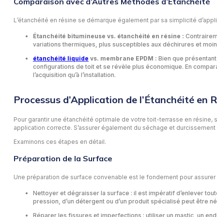
Comparaison avec d’Autres Méthodes d’Étanchéité
L’étanchéité en résine se démarque également par sa simplicité d’appli
Étanchéité bitumineuse vs. étanchéité en résine :
Contraireme
variations thermiques, plus susceptibles aux déchirures et moin
étanchéité liquide
vs. membrane EPDM :
Bien que présentant 
configurations de toit et se révèle plus économique. En compar
l’acquisition qu’à l’installation.
Processus d’Application de l’Étanchéité en 
Pour garantir une étanchéité optimale de votre toit-terrasse en résine, 
application correcte. S’assurer également du séchage et durcissement a
Examinons ces étapes en détail.
Préparation de la Surface
Une préparation de surface convenable est le fondement pour assurer l’e
Nettoyer et dégraisser la surface : il est impératif d’enlever to
pression, d’un détergent ou d’un produit spécialisé peut être n
Réparer les fissures et imperfections : utiliser un mastic, un e