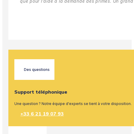
que pour l'aide à la demande des primes.
Un grand 
Des questions
Support téléphonique
Une question ? Notre équipe d'experts se tient à votre disposition.
+33 6 21 19 07 93