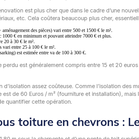
 rénovation est plus cher que dans le cadre d’une nouv
tériaux, etc. Cela coûtera beaucoup plus cher, essentie
+ aménagement des pièces) vari entre 500 et 1500 € le m².
ec 1000 € en minimum et pouvant atteindre 7000 € et plus.
e 20 à 30 € le m².
 vari entre 25 à 100 € le m².
sarking) est estimée entre va de 100 à 300 €.
le perdu est généralement compris entre 15 et 20 euros l
ion d’isolation assez coûteuse. Comme l’isolation des m
 est de 60 Euros / m² (fourniture et installation), mais 
 de quantifier cette opération.
sous toiture en chevrons :
,80 m sous la charpente et d’une pente de toit supér