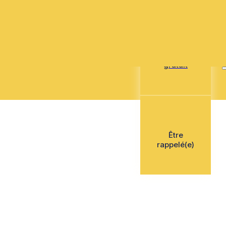
Mon devis
gratuit
Être
rappelé(e)