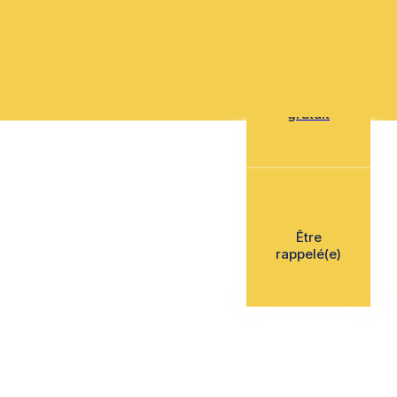
Mon devis
gratuit
Être
rappelé(e)