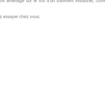
être aménagé sur le toit d’un bâtiment industriel, co
ez essayer chez vous.