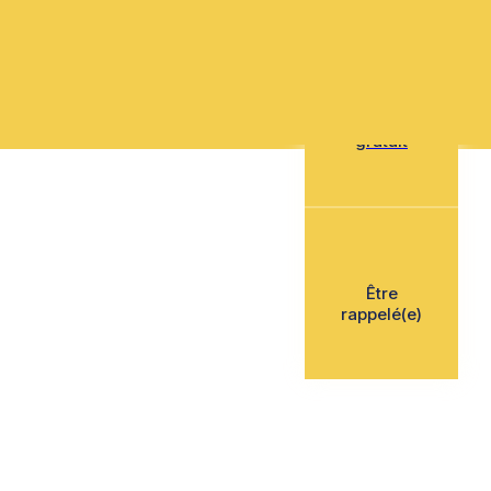
Mon devis
gratuit
Être
rappelé(e)