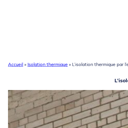
Accueil
»
Isolation thermique
»
L’isolation thermique par l’
L’iso