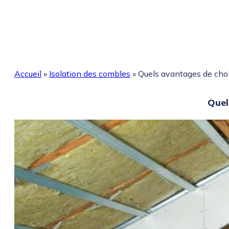
Accueil
»
Isolation des combles
»
Quels avantages de chois
Quel