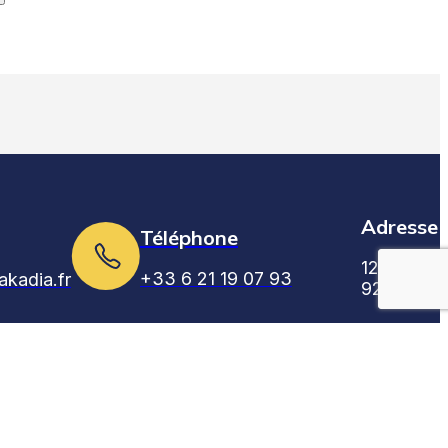
Adresse
Téléphone
125 av. Lo
+33 6 21 19 07 93
akadia.fr
92200 Gen
égales
s