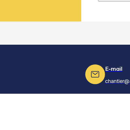
E-mail
chantier@
reprise d'étanchéité toit-terrasse
Explorer
Informations l
reprise étanchéité toit-terrasse 75
reprise étanchéité toit-terrasse 92
Métiers
Mentions légale
reprise étanchéité toit-terrasse 93