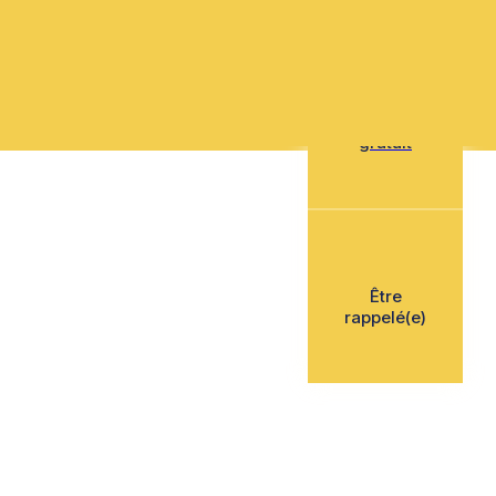
Mon devis
gratuit
Être
rappelé(e)