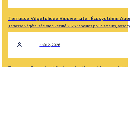
Terrasse Végétalisée Biodiversité : Écosystème Abe
Terrasse végétalisée biodiversité 2026 : abeilles pollinisateurs, absor
En Savoir Plus
août 2, 2026
Terrasse Face Nord Ombragée Algues Mousse : Nett
Terrasse face nord ombragée 2026 : algues mousse, nettoyage 2×/an, 
En Savoir Plus
Nos clients nous plébiscitent