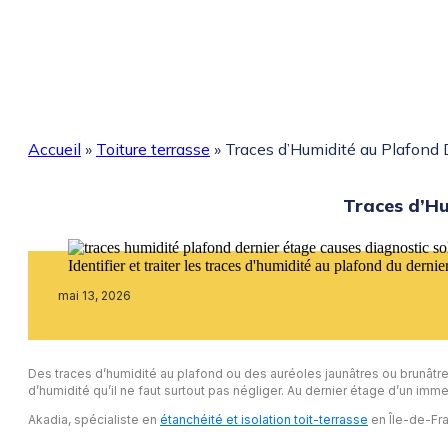
Accueil
»
Toiture terrasse
»
Traces d’Humidité au Plafond D
Traces d’Hu
Identifier et traiter les traces d'humidité au plafond du dern
mai 13, 2026
Des traces d’humidité au plafond ou des auréoles jaunâtres ou brunâtres
d’humidité qu’il ne faut surtout pas négliger. Au dernier étage d’un im
Akadia, spécialiste en
étanchéité et isolation toit-terrasse
en Île-de-Fra