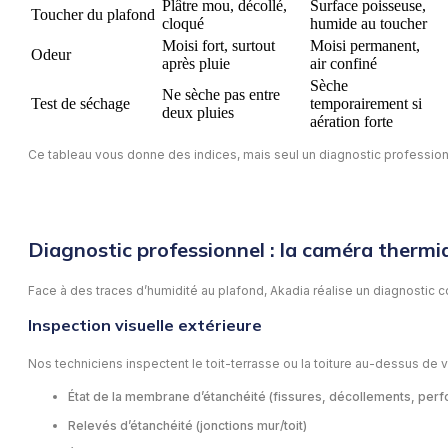
Plâtre mou, décollé,
Surface poisseuse,
Toucher du plafond
cloqué
humide au toucher
Moisi fort, surtout
Moisi permanent,
Odeur
après pluie
air confiné
Sèche
Ne sèche pas entre
Test de séchage
temporairement si
deux pluies
aération forte
Ce tableau vous donne des indices, mais seul un diagnostic profession
Diagnostic professionnel : la caméra therm
Face à des traces d’humidité au plafond, Akadia réalise un diagnostic c
Inspection visuelle extérieure
Nos techniciens inspectent le toit-terrasse ou la toiture au-dessus de 
État de la membrane d’étanchéité (fissures, décollements, perf
Relevés d’étanchéité (jonctions mur/toit)