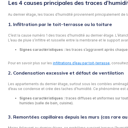
Les 4 causes principales des traces d’humidi
Au dernier étage, les traces d’humidité proviennent principalement de la
1. Infiltration par le toit-terrasse ou la toiture
C’est la cause numéro 1 des traces d’humidité au dernier étage. L’étanch
L’eau de pluie s’infiltre et ruisselle entre la membrane et le support ava
Signes caractéristiques :
les traces s’aggravent après chaque 
Pour en savoir plus sur les
infiltrations d’eau par toit-terrasse
, consulte
2. Condensation excessive et défaut de ventilation
Les appartements du dernier étage, surtout sous les combles aménagés, s
d’eau se condense et crée des taches d’humidité. Ce phénomène est agg
Signes caractéristiques :
traces diffuses et uniformes sur tou
humides (salle de bain, cuisine).
3. Remontées capillaires depuis les murs (cas rare au
Moins fréquent au dernier étage, ce problème survient lorsque l’humidi