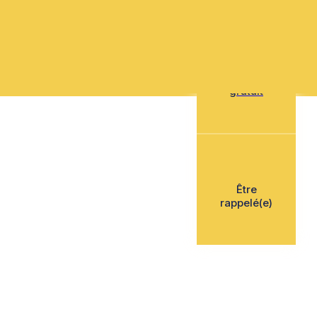
Mon devis
gratuit
Être
rappelé(e)