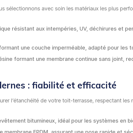
nous sélectionnons avec soin les matériaux les plus pe
 résistant aux intempéries, UV, déchirures et perfo
ormant une couche imperméable, adapté pour les to
 résine formant une membrane continue sans joint, r
nes : fiabilité et efficacité
r l’étanchéité de votre toit-terrasse, respectant les n
revêtement bitumineux, idéal pour les systèmes en b
s de membrane EPDM, assurant une pose rapide et séc