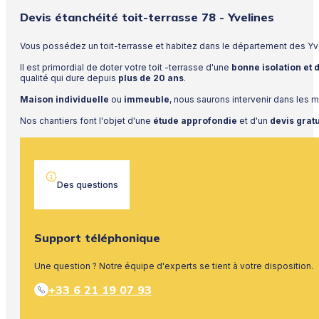
Devis étanchéité toit-terrasse 78 - Yvelines
Vous possédez un toit-terrasse et habitez dans le département des Y
Il est primordial de doter votre toit -terrasse d'une
bonne isolation et
qualité qui dure depuis
plus de 20 ans
.
Maison individuelle
ou
immeuble
, nous saurons intervenir dans les m
Nos chantiers font l'objet d'une
étude approfondie
et d'un
devis grat
Des questions
Support téléphonique
Une question ? Notre équipe d'experts se tient à votre disposition.
+33 6 21 19 07 93