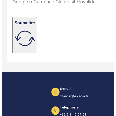
Google reCaptcha : Clé de site invalide.
Soumettre
E-mail
chantier@akadia.fr
Téléphone
+33 6 21 19 07 93