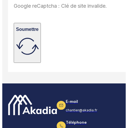
Google reCaptcha : Clé de site invalide.
Soumettre
E-mail
chantier@akadia.fr
Téléphone