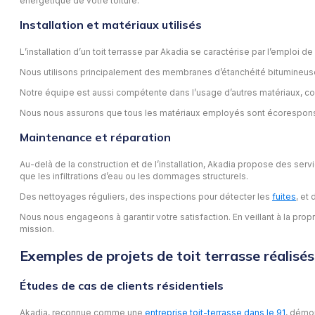
énergétique de votre toiture.
Installation et matériaux utilisés
L’installation d’un toit terrasse par Akadia se caractérise par l’emplo
Nous utilisons principalement des membranes d’étanchéité bitumineuses
Notre équipe est aussi compétente dans l’usage d’autres matériaux, co
Nous nous assurons que tous les matériaux employés sont écorespons
Maintenance et réparation
Au-delà de la construction et de l’installation, Akadia propose des ser
que les infiltrations d’eau ou les dommages structurels.
Des nettoyages réguliers, des inspections pour détecter les
fuites
, et
Nous nous engageons à garantir votre satisfaction. En veillant à la prop
mission.
Exemples de projets de toit terrasse réalisé
Études de cas de clients résidentiels
Akadia, reconnue comme une
entreprise toit-terrasse dans le 91
, démon