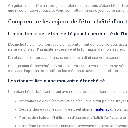
Ce guide vous offre un aperçu complet des solutions d’étanchéité dispo
une mise en œuvre réussie. Vous permettant ainsi de jouir sereinement
Comprendre les enjeux de l’étanchéité d’un 
L’importance de l’étanchéité pour la pérennité de l’h
L’étanchéité d’un toit-terrasse d’un appartement est cruciale pour assur
perte de chaleur, l’humidité excessive et la formation de moisissures.
De plus, un toit-terrasse étanche contribue à diminuer votre consommat
Pour garantir l’étanchéité de votre toit-terrasse, il est essentiel de s
est aussi important de protéger les éléments traversant le toit-terras
Les risques liés à une mauvaise étanchéité
Une étanchéité défaillante peut avoir de lourdes conséquences sur votr
Infiltrations d’eau : l’accumulation d’eau sur le toit peut se f
Dégâts des eaux : l’eau infiltrée peut abîmer
matériaux
, isolant
Pertes de chaleur : l’infiltration d’eau peut affaiblir l’efficaci
Problèmes d’humidité : l’humidité excessive favorise le dévelop