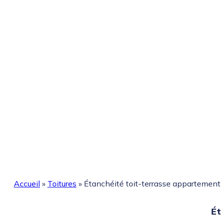
Accueil
»
Toitures
»
Étanchéité toit-terrasse appartement 
Ét