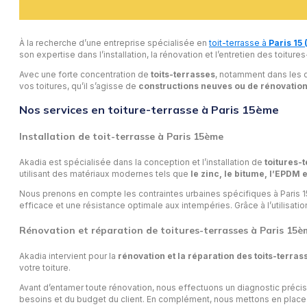
À la recherche d’une entreprise spécialisée en
toit-terrasse à
Paris 15 
son expertise dans l’installation, la rénovation et l’entretien des toitu
Avec une forte concentration de
toits-terrasses
, notamment dans les 
vos toitures, qu’il s’agisse de
constructions neuves ou de rénovatio
Nos services en toiture-terrasse à Paris 15
ème
Installation de toit-terrasse à Paris 15
ème
Akadia est spécialisée dans la conception et l’installation de
toitures-
utilisant des matériaux modernes tels que
le zinc, le bitume, l’EPDM 
Nous prenons en compte les contraintes urbaines spécifiques à Paris 1
efficace et une résistance optimale aux intempéries. Grâce à l’utilisat
Rénovation et réparation de toitures-terrasses à Paris 15
è
Akadia intervient pour la
rénovation et la réparation des toits-terras
votre toiture.
Avant d’entamer toute rénovation, nous effectuons un diagnostic précis
besoins et du budget du client. En complément, nous mettons en place d