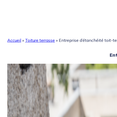
Accueil
»
Toiture terrasse
»
Entreprise d’étanchéité toit-t
Ent