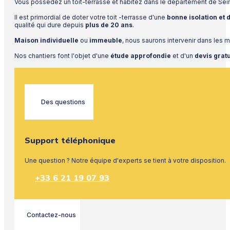
Vous possédez un toit-terrasse et habitez dans le département de Se
Il est primordial de doter votre toit -terrasse d'une
bonne isolation et
qualité qui dure depuis
plus de 20 ans
.
Maison individuelle
ou
immeuble
, nous saurons intervenir dans les m
Nos chantiers font l'objet d'une
étude approfondie
et d'un
devis grat
Des questions
Support téléphonique
Une question ? Notre équipe d'experts se tient à votre disposition.
+33 6 21 19 07 93
Contactez-nous