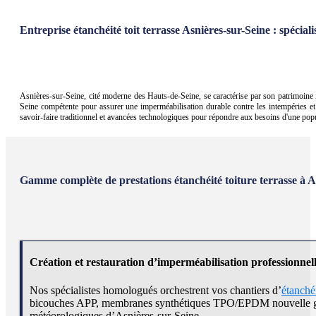
Entreprise étanchéité toit terrasse Asnières-sur-Seine : spécia
Asnières-sur-Seine, cité moderne des Hauts-de-Seine, se caractérise par son patrimoine imm
Seine compétente pour assurer une imperméabilisation durable contre les intempéries et 
savoir-faire traditionnel et avancées technologiques pour répondre aux besoins d'une popula
Gamme complète de prestations étanchéité toiture terrasse à A
Création et restauration d’imperméabilisation professionnel
Nos spécialistes homologués orchestrent vos chantiers d’
étanchéi
bicouches APP, membranes synthétiques TPO/EPDM nouvelle générati
météorologiques d’Asnières-sur-Seine.