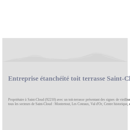
Entreprise étanchéité toit terrasse Saint-
Propriétaire à Saint-Cloud (92210) avec un toit-terrasse présentant des signes de vieill
tous les secteurs de Saint-Cloud : Montretout, Les Coteaux, Val d'Or, Centre historique