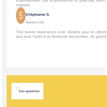
Établissement très professionnel et ponctuel merci 
conseils.
Stéphanie S.
Nanterre (92)
Très bonne expérience avec Akadia pour la réfectio
que pour l'aide à la demande des primes.
Un grand 
Des questions