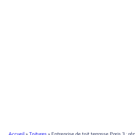
Accueil
»
Toitures
»
Entreprise de toit terrasse Paris 3 : r