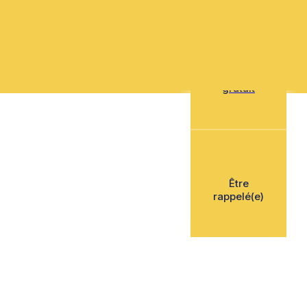
Mon devis
gratuit
Être
rappelé(e)