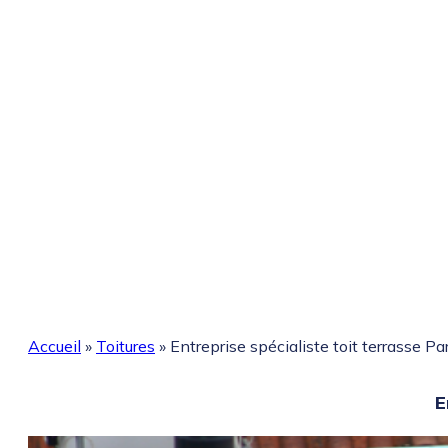
Accueil
»
Toitures
»
Entreprise spécialiste toit terrasse Pa
E