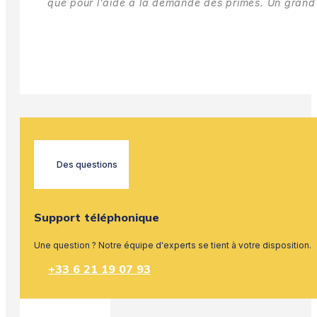
que pour l'aide à la demande des primes.
Un grand 
Des questions
Support téléphonique
Une question ? Notre équipe d'experts se tient à votre disposition.
+33 6 21 19 07 93