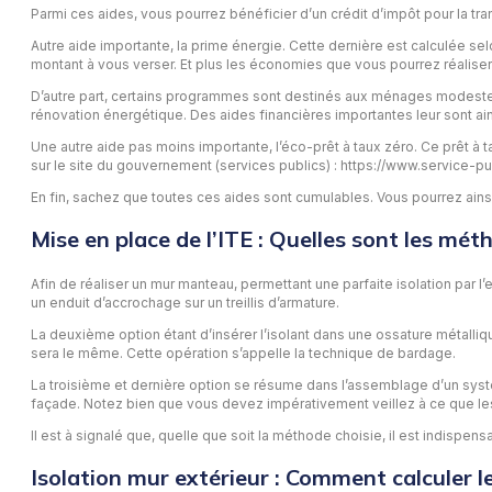
Parmi ces aides, vous pourrez bénéficier d’un crédit d’impôt pour la tr
Autre aide importante, la prime énergie. Cette dernière est calculée se
montant à vous verser. Et plus les économies que vous pourrez réaliser
D’autre part, certains programmes sont destinés aux ménages modestes.
rénovation énergétique. Des aides financières importantes leur sont ai
Une autre aide pas moins importante, l’éco-prêt à taux zéro. Ce prêt à ta
sur le site du gouvernement (services publics) : https://www.service-pub
En fin, sachez que toutes ces aides sont cumulables. Vous pourrez ainsi 
Mise en place de l’ITE : Quelles sont les mét
Afin de réaliser un mur manteau, permettant une parfaite isolation par l’
un enduit d’accrochage sur un treillis d’armature.
La deuxième option étant d’insérer l’isolant dans une ossature métalliq
sera le même. Cette opération s’appelle la technique de bardage.
La troisième et dernière option se résume dans l’assemblage d’un syst
façade. Notez bien que vous devez impérativement veillez à ce que les 
Il est à signalé que, quelle que soit la méthode choisie, il est indispen
Isolation mur extérieur : Comment calculer le