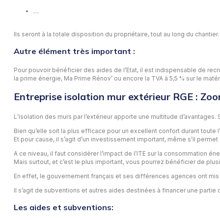
…
Ils seront à la totale disposition du propriétaire, tout au long du chantier.
Autre élément très important :
Pour pouvoir bénéficier des aides de l’Etat, il est indispensable de re
la prime énergie, Ma Prime Rénov’ ou encore la TVA à 5,5 % sur le matéri
Entreprise isolation mur extérieur RGE : Zoo
L’isolation des murs par l’extérieur apporte une multitude d’avantages.
Bien qu’elle soit la plus efficace pour un excellent confort durant tout
Et pour cause, il s’agit d’un investissement important, même s’il perme
A ce niveau, il faut considérer l’impact de l’ITE sur la consommation 
Mais surtout, et c’est le plus important, vous pourrez bénéficier de plu
En effet, le gouvernement français et ses différences agences ont mis e
Il s’agit de subventions et autres aides destinées à financer une partie o
Les aides et subventions: