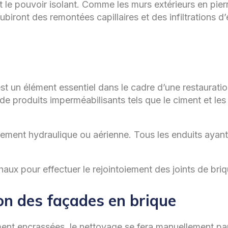
t le pouvoir isolant. Comme les murs extérieurs en pierr
subiront des remontées capillaires et des infiltrations d
, est un élément essentiel dans le cadre d’une restaurati
ion de produits imperméabilisants tels que le ciment et 
blement hydraulique ou aérienne. Tous les enduits ayant 
haux pour effectuer le rejointoiement des joints de bri
on des façades en brique
ment encrassées, le nettoyage se fera manuellement par 