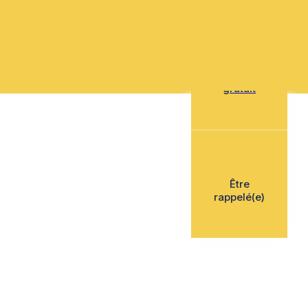
Mon devis
gratuit
Être
rappelé(e)